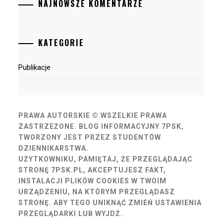
NAJNOWSZE KOMENTARZE
KATEGORIE
Publikacje
PRAWA AUTORSKIE © WSZELKIE PRAWA
ZASTRZEŻONE.
BLOG INFORMACYJNY 7PSK,
TWORZONY JEST PRZEZ STUDENTÓW
DZIENNIKARSTWA.
UŻYTKOWNIKU, PAMIĘTAJ, ŻE PRZEGLĄDAJĄC
STRONĘ 7PSK.PL, AKCEPTUJESZ FAKT,
INSTALACJI PLIKÓW COOKIES W TWOIM
URZĄDZENIU, NA KTÓRYM PRZEGLĄDASZ
STRONĘ. ABY TEGO UNIKNĄĆ ZMIEŃ USTAWIENIA
PRZEGLĄDARKI LUB WYJDŹ.