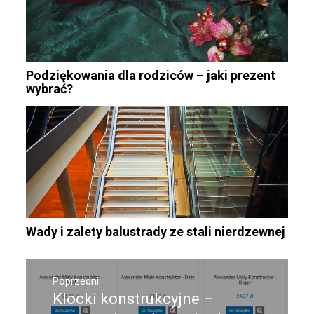
Podziękowania dla rodziców – jaki prezent
wybrać?
Wady i zalety balustrady ze stali nierdzewnej
Nawigacja
wpisu
Poprzedni
Klocki konstrukcyjne –
Poprzedni