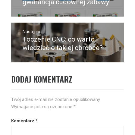
wpis:
gwarancja cudownej zabawy
Następne
Toczenie CNC: co warto
Następny
post:
wiedzieć o takiej obróbce?
DODAJ KOMENTARZ
Twój adres e-mail nie zostanie opublikowany.
Wymagane pola są oznaczone
*
Komentarz
*