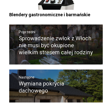
Blendery gastronomiczne i barmańskie
Nawigacja
wpisu
Poprzedni
Sprowadzenie zwłok z Włoch
Poprzedni
wpis:
nie musi być okupione
wielkim stresem całej rodziny
Następne
Wymiana pokrycia
Następny
post:
dachowego