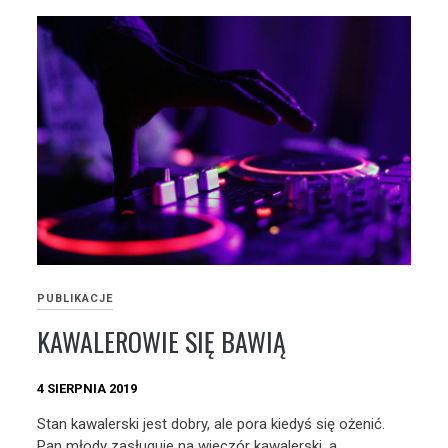
PUBLIKACJE
KAWALEROWIE SIĘ BAWIĄ
4 SIERPNIA 2019
Stan kawalerski jest dobry, ale pora kiedyś się ożenić.
Pan młody zasługuje na wieczór kawalerski, a