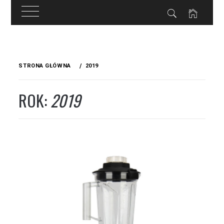
Przejdź
do
STRONA GŁÓWNA
2019
treści
ROK:
2019