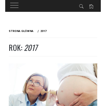
Przejdź
do
STRONA GŁÓWNA
2017
treści
ROK:
2017